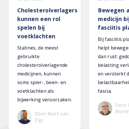
Cholesterolverlagers
Bewegen a
kunnen een rol
medicijn bi
spelen bij
fasciitis p
voetklachten
Bij fasciitis p
Statines, de meest
helpt bewege
gebruikte
dan rust: ged
cholesterolverlagende
belasting verl
medicijnen, kunnen
en versterkt 
soms spier-, been- en
belastbaarhei
voetklachten als
fascia.
bijwerking veroorzaken.
Door 
Woni
Door Mark van
Zijp