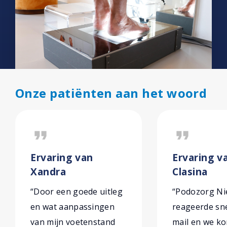
Onze patiënten aan het woord
format_quote
format_quote
Ervaring van
Ervaring v
Xandra
Clasina
“Door een goede uitleg
“Podozorg N
en wat aanpassingen
reageerde sne
van mijn voetenstand
mail en we k