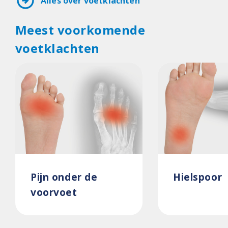
arrow_circle_right
Alles over voetklachten
Meest voorkomende
voetklachten
Pijn onder de
Hielspoor
voorvoet