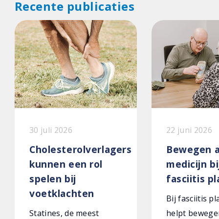
Recente publicaties
30 juli 2026
22 juni 2026
Cholesterolverlagers
Bewegen a
kunnen een rol
medicijn bi
spelen bij
fasciitis p
voetklachten
Bij fasciitis p
Statines, de meest
helpt bewege