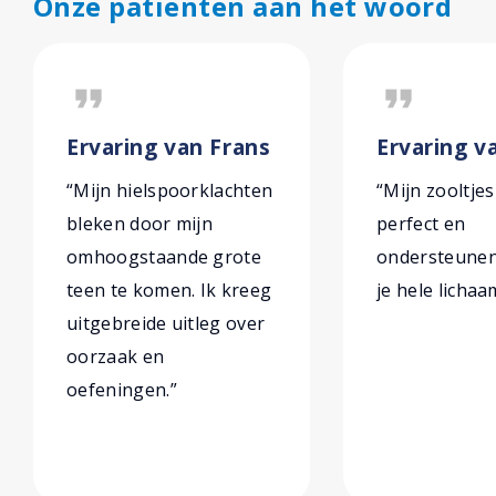
Onze patiënten aan het woord
format_quote
format_quote
Ervaring van Frans
Ervaring va
“Mijn hielspoorklachten
“Mijn zooltjes
bleken door mijn
perfect en
omhoogstaande grote
ondersteunen 
teen te komen. Ik kreeg
je hele lichaa
uitgebreide uitleg over
oorzaak en
oefeningen.”