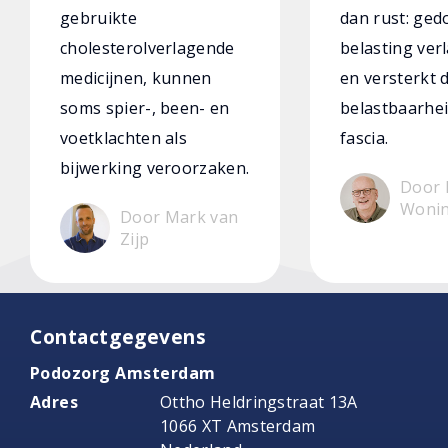
gebruikte
dan rust: ged
cholesterolverlagende
belasting verl
medicijnen, kunnen
en versterkt 
soms spier-, been- en
belastbaarhei
voetklachten als
fascia.
bijwerking veroorzaken.
Door 
Woni
Door Mark van
Zijp
Contactgegevens
Podozorg Amsterdam
Adres
Ottho Heldringstraat 13A
1066 XT Amsterdam