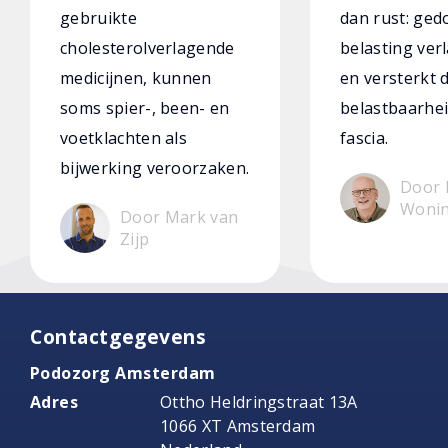
gebruikte
dan rust: ged
cholesterolverlagende
belasting verl
medicijnen, kunnen
en versterkt 
soms spier-, been- en
belastbaarhei
voetklachten als
fascia.
bijwerking veroorzaken.
Door 
Woni
Door Mark van
Zijp
Contactgegevens
Podozorg Amsterdam
Adres
Ottho Heldringstraat 13A
1066 XT Amsterdam