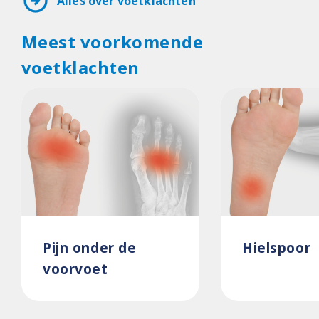
arrow_circle_right
Alles over voetklachten
Meest voorkomende
voetklachten
Pijn onder de
Hielspoor
voorvoet