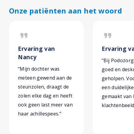
Onze patiënten aan het woord
format_quote
format_quote
Ervaring van
Ervaring v
Nancy
“Bij Podozorg
“Mijn dochter was
goed en desk
meteen gewend aan de
geholpen. Vo
steunzolen, draagt de
een duidelijk
zolen elke dag en heeft
gemaakt van 
ook geen last meer van
klachtenbeeld
haar achillespees.”