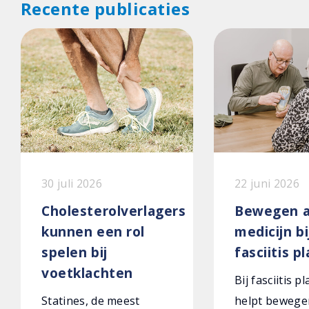
Recente publicaties
30 juli 2026
22 juni 2026
Cholesterolverlagers
Bewegen a
kunnen een rol
medicijn bi
spelen bij
fasciitis p
voetklachten
Bij fasciitis p
Statines, de meest
helpt bewege