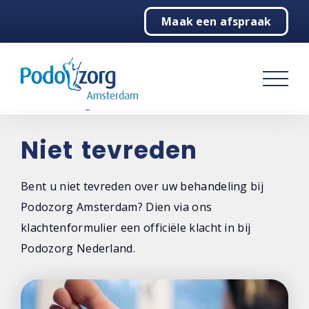
Maak een afspraak
Home
Podologie
Behandelingen
Over ons
Niet tevreden
Contact
Bent u niet tevreden over uw behandeling bij
Podozorg Amsterdam? Dien via ons
Contactgegevens
klachtenformulier een officiële klacht in bij
Steunzolen bestellen
Podozorg Nederland.
Maak een afspraak
Niet tevreden