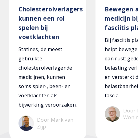
Cholesterolverlagers
Bewegen a
kunnen een rol
medicijn bi
spelen bij
fasciitis p
voetklachten
Bij fasciitis p
Statines, de meest
helpt bewege
gebruikte
dan rust: ged
cholesterolverlagende
belasting verl
medicijnen, kunnen
en versterkt 
soms spier-, been- en
belastbaarhei
voetklachten als
fascia.
bijwerking veroorzaken.
Door 
Woni
Door Mark van
Zijp