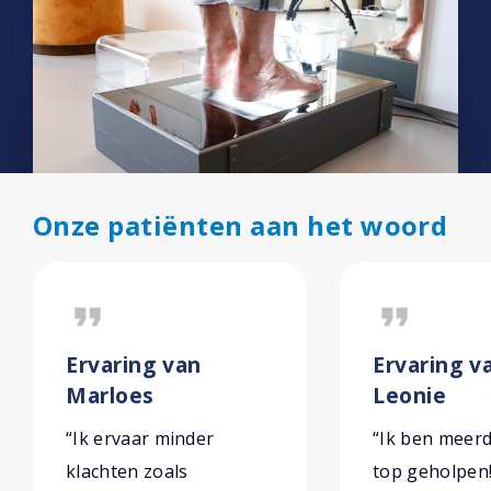
Onze patiënten aan het woord
format_quote
format_quote
Ervaring van
Ervaring v
Marloes
Leonie
“Ik ervaar minder
“Ik ben meer
klachten zoals
top geholpen