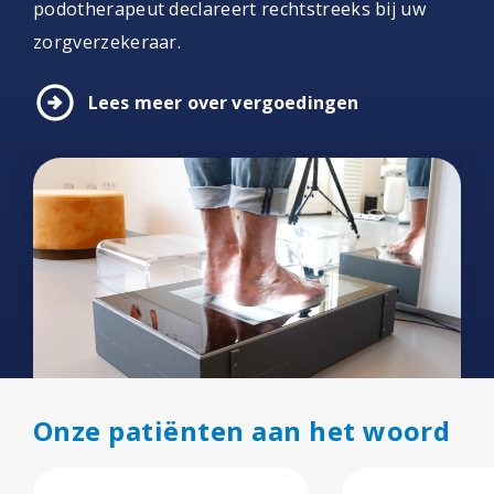
podotherapeut declareert rechtstreeks bij uw
zorgverzekeraar.
arrow_circle_right
Lees meer over vergoedingen
Onze patiënten aan het woord