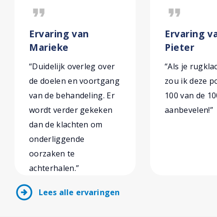
format_quote
format_quote
Ervaring van
Ervaring v
Marieke
Pieter
“Duidelijk overleg over
“Als je rugkl
de doelen en voortgang
zou ik deze 
van de behandeling. Er
100 van de 10
wordt verder gekeken
aanbevelen!”
dan de klachten om
onderliggende
oorzaken te
achterhalen.”
arrow_circle_right
Lees alle ervaringen