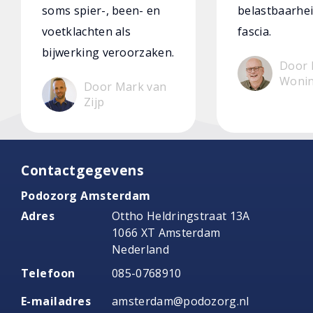
soms spier-, been- en
belastbaarhei
voetklachten als
fascia.
bijwerking veroorzaken.
Door 
Woni
Door Mark van
Zijp
Contactgegevens
Podozorg Amsterdam
Adres
Ottho Heldringstraat 13A
1066 XT Amsterdam
Nederland
Telefoon
085-0768910
E-mailadres
amsterdam@podozorg.nl