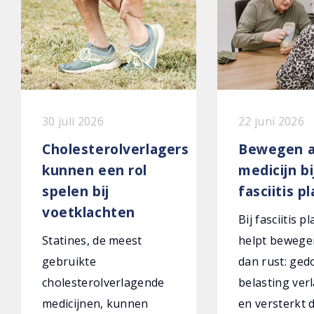
30 juli 2026
22 juni 2026
Cholesterolverlagers
Bewegen a
kunnen een rol
medicijn bi
spelen bij
fasciitis p
voetklachten
Bij fasciitis p
Statines, de meest
helpt bewege
gebruikte
dan rust: ged
cholesterolverlagende
belasting verl
medicijnen, kunnen
en versterkt 