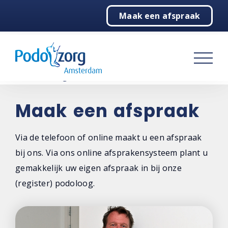
Maak een afspraak
Home
Podologie
Behandelingen
Over ons
Maak een afspraak
Contact
Via de telefoon of online maakt u een afspraak
bij ons. Via ons online afsprakensysteem plant u
Contactgegevens
gemakkelijk uw eigen afspraak in bij onze
Steunzolen bestellen
(register) podoloog.
Maak een afspraak
Niet tevreden