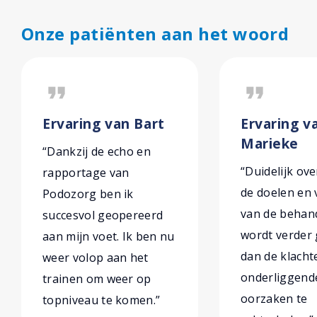
Onze patiënten aan het woord
format_quote
format_quote
Ervaring van Bart
Ervaring v
Marieke
“Dankzij de echo en
“Duidelijk ove
rapportage van
de doelen en
Podozorg ben ik
van de behand
succesvol geopereerd
wordt verder
aan mijn voet. Ik ben nu
dan de klach
weer volop aan het
onderliggend
trainen om weer op
oorzaken te
topniveau te komen.”