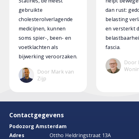
Statines, de meest
helpt bewege
gebruikte
dan rust: ged
cholesterolverlagende
belasting verl
medicijnen, kunnen
en versterkt 
soms spier-, been- en
belastbaarhei
voetklachten als
fascia.
bijwerking veroorzaken.
Door 
Woni
Door Mark van
Zijp
Contactgegevens
Podozorg Amsterdam
Adres
Ottho Heldringstraat 13A