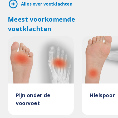
arrow_circle_right
Alles over voetklachten
Meest voorkomende
voetklachten
Pijn onder de
Hielspoor
voorvoet