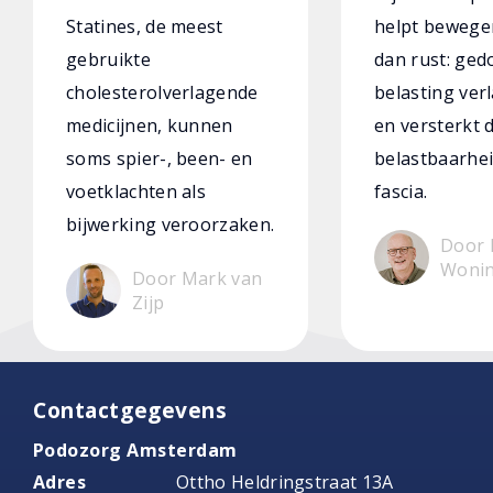
Statines, de meest
helpt bewege
gebruikte
dan rust: ged
cholesterolverlagende
belasting verl
medicijnen, kunnen
en versterkt 
soms spier-, been- en
belastbaarhei
voetklachten als
fascia.
bijwerking veroorzaken.
Door 
Woni
Door Mark van
Zijp
Contactgegevens
Podozorg Amsterdam
Adres
Ottho Heldringstraat 13A