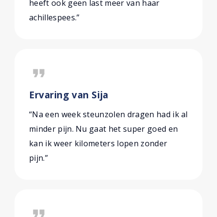
heeft ook geen last meer van haar
achillespees.”
format_quote
Ervaring van Sija
“Na een week steunzolen dragen had ik al
minder pijn. Nu gaat het super goed en
kan ik weer kilometers lopen zonder
pijn.”
format_quote