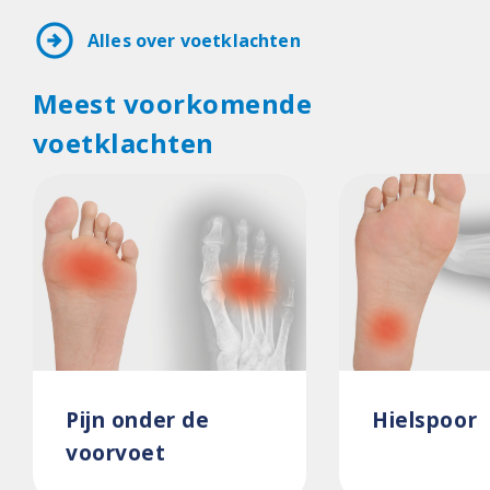
arrow_circle_right
Alles over voetklachten
Meest voorkomende
voetklachten
Pijn onder de
Hielspoor
voorvoet