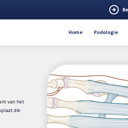
arrow_circle_right
Be
Home
Podologie
ant van het
splaat die