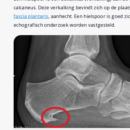
calcaneus. Deze verkalking bevindt zich op de plaa
fascia plantaris
, aanhecht. Een hielspoor is goed z
echografisch onderzoek worden vastgesteld.