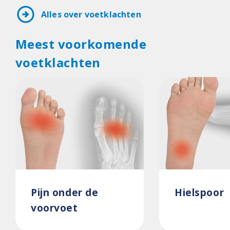
arrow_circle_right
Alles over voetklachten
Meest voorkomende
voetklachten
Pijn onder de
Hielspoor
voorvoet