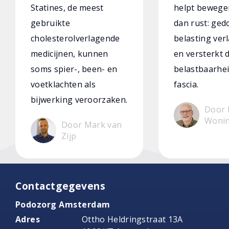
Statines, de meest
helpt bewege
gebruikte
dan rust: ged
cholesterolverlagende
belasting verl
medicijnen, kunnen
en versterkt 
soms spier-, been- en
belastbaarhei
voetklachten als
fascia.
bijwerking veroorzaken.
Door 
Woni
Door Mark van
Zijp
Contactgegevens
Podozorg Amsterdam
Adres
Ottho Heldringstraat 13A