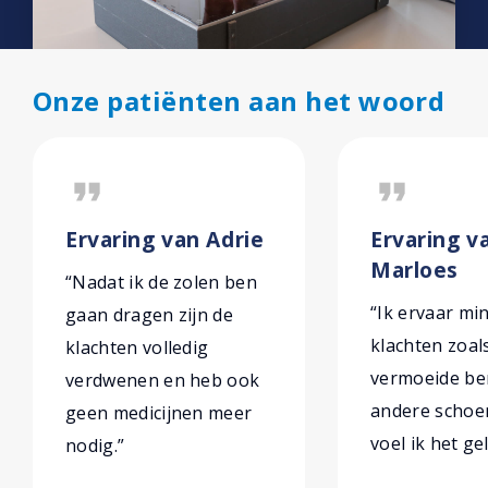
Onze patiënten aan het woord
format_quote
format_quote
Ervaring van Adrie
Ervaring v
Marloes
“Nadat ik de zolen ben
“Ik ervaar mi
gaan dragen zijn de
klachten zoal
klachten volledig
vermoeide ben
verdwenen en heb ook
andere schoe
geen medicijnen meer
voel ik het gel
nodig.”