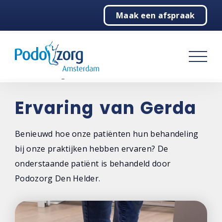
Maak een afspraak
Home
Podologie
Behandelingen
Over ons
Ervaring van Gerda
Contact
Benieuwd hoe onze patiënten hun behandeling
bij onze praktijken hebben ervaren? De
onderstaande patiënt is behandeld door
Podozorg Den Helder.