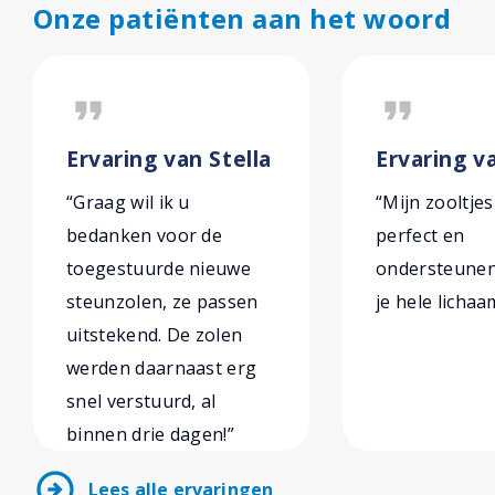
Onze patiënten aan het woord
format_quote
format_quote
Ervaring van Stella
Ervaring va
“Graag wil ik u
“Mijn zooltjes
bedanken voor de
perfect en
toegestuurde nieuwe
ondersteunen 
steunzolen, ze passen
je hele lichaa
uitstekend. De zolen
werden daarnaast erg
snel verstuurd, al
binnen drie dagen!”
arrow_circle_right
Lees alle ervaringen