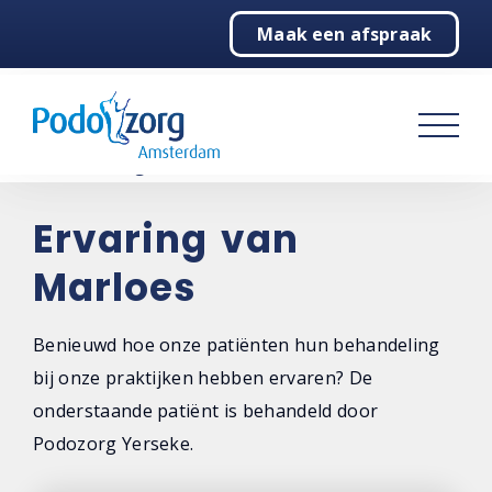
Maak een afspraak
Home
Podologie
Behandelingen
Over ons
Ervaring van
Marloes
Contact
Benieuwd hoe onze patiënten hun behandeling
bij onze praktijken hebben ervaren? De
onderstaande patiënt is behandeld door
Podozorg Yerseke.