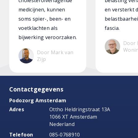
cholesterolverlagende
belasting verl
medicijnen, kunnen
en versterkt 
soms spier-, been- en
belastbaarhei
voetklachten als
fascia.
bijwerking veroorzaken.
Door 
Woni
Door Mark van
Zijp
Contactgegevens
Podozorg Amsterdam
Adres
Ottho Heldringstraat 13A
1066 XT Amsterdam
Nederland
Telefoon
085-0768910