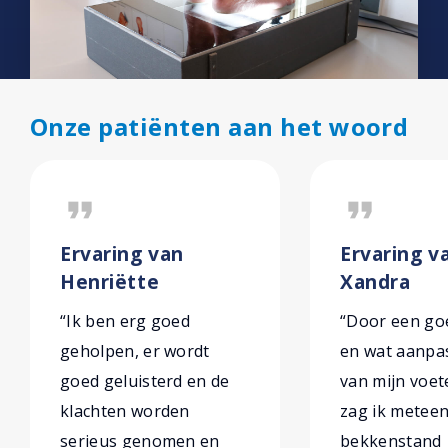
Onze patiënten aan het woord
format_quote
format_quote
Ervaring van
Ervaring v
Henriëtte
Xandra
“Ik ben erg goed
“Door een goe
geholpen, er wordt
en wat aanpa
goed geluisterd en de
van mijn voe
klachten worden
zag ik metee
serieus genomen en
bekkenstand