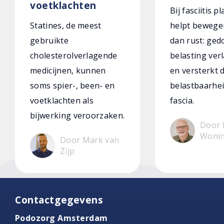
voetklachten
Bij fasciitis p
Statines, de meest
helpt bewege
gebruikte
dan rust: ged
cholesterolverlagende
belasting verl
medicijnen, kunnen
en versterkt 
soms spier-, been- en
belastbaarhei
voetklachten als
fascia.
bijwerking veroorzaken.
Door 
Woni
Door Mark van
Zijp
Contactgegevens
Podozorg Amsterdam