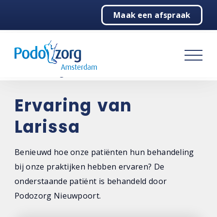
Maak een afspraak
Home
Podologie
Behandelingen
Over ons
Ervaring van
Larissa
Contact
Benieuwd hoe onze patiënten hun behandeling
bij onze praktijken hebben ervaren? De
onderstaande patiënt is behandeld door
Podozorg Nieuwpoort.